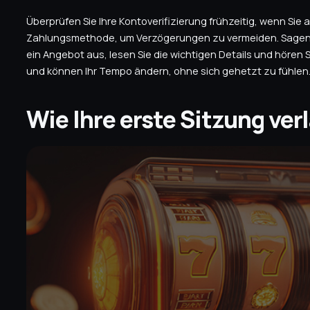
Überprüfen Sie Ihre Kontoverifizierung frühzeitig, wenn S
Zahlungsmethode, um Verzögerungen zu vermeiden. Sagen Sie 
ein Angebot aus, lesen Sie die wichtigen Details und hören S
und können Ihr Tempo ändern, ohne sich gehetzt zu fühlen.
Wie Ihre erste Sitzung ver