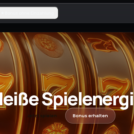
Bonus ohne Einzahlung
eiße Spielenerg
Jetzt spielen
Bonus erhalten