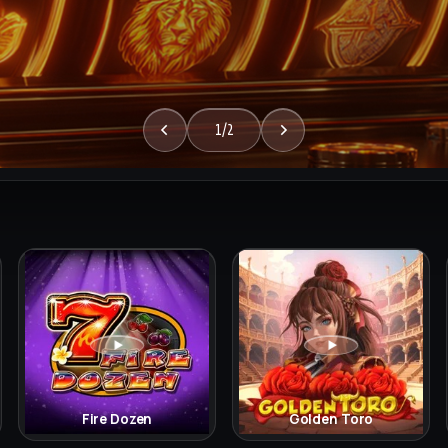
1/2
Fire Dozen
Golden Toro