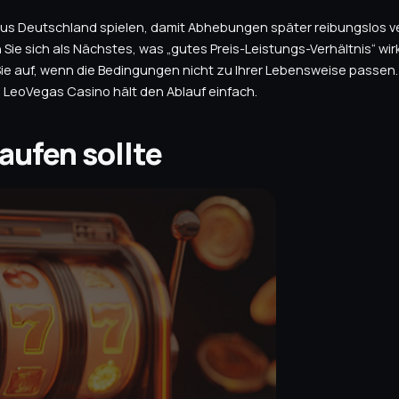
ie aus Deutschland spielen, damit Abhebungen später reibungslos 
sich als Nächstes, was „gutes Preis-Leistungs-Verhältnis“ wirkl
ie auf, wenn die Bedingungen nicht zu Ihrer Lebensweise passen. Si
 LeoVegas Casino hält den Ablauf einfach.
laufen sollte