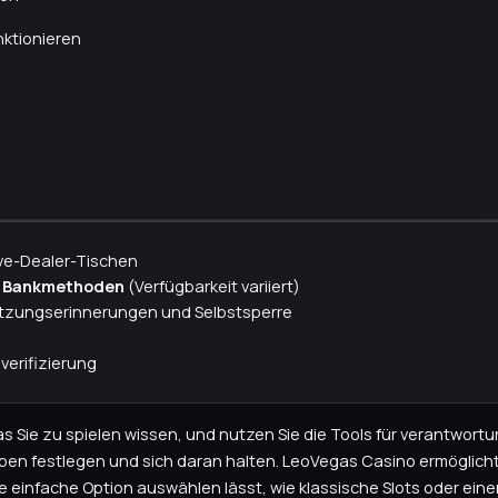
nktionieren
ve-Dealer-Tischen
nd Bankmethoden
(Verfügbarkeit variiert)
Sitzungserinnerungen und Selbstsperre
verifizierung
as Sie zu spielen wissen, und nutzen Sie die Tools für verantwortun
sgaben festlegen und sich daran halten. LeoVegas Casino ermöglich
e einfache Option auswählen lässt, wie klassische Slots oder eine