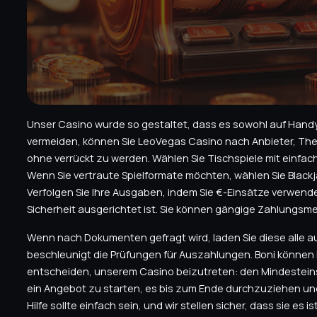
Unser Casino wurde so gestaltet, dass es sowohl auf Handys
vermeiden, können Sie LeoVegas Casino nach Anbieter, Thema 
ohne verrückt zu werden. Wählen Sie Tischspiele mit einfa
Wenn Sie vertraute Spielformate möchten, wählen Sie Blackjac
Verfolgen Sie Ihre Ausgaben, indem Sie €-Einsätze verwenden
Sicherheit ausgerichtet ist. Sie können gängige Zahlungsm
Wenn nach Dokumenten gefragt wird, laden Sie diese alle au
beschleunigt die Prüfungen für Auszahlungen. Boni können hil
entscheiden, unserem Casino beizutreten: den Mindesteinsa
ein Angebot zu starten, es bis zum Ende durchzuziehen und 
Hilfe sollte einfach sein, und wir stellen sicher, dass sie es ist