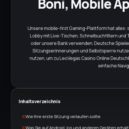
Boni, Mobile A
Unsere mobile-first Gaming-Plattform hat alles:
Lobby mit Live-Tischen, Schnellsuchfiltern und T
oder unsere Bank verwenden. Deutsche Spieler k
Sitzungserinnerungen und Selbstsperre nutzen
nutzen, um zu LeoVegas Casino Online Deutschlan
einfache Navig
Inhaltsverzeichnis
Wie Ihre erste Sitzung verlaufen sollte
01
Was Sie auf Android, Ios und anderen Geräten erhal
02