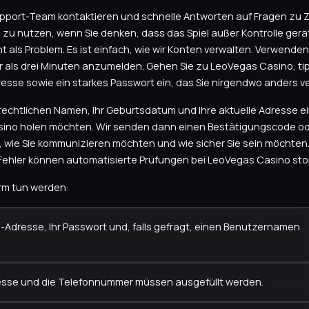
pport-Team kontaktieren und schnelle Antworten auf Fragen zu Z
en zu nutzen, wenn Sie denken, dass das Spiel außer Kontrolle ger
als Problem. Es ist einfach, wie wir Konten verwalten. Verwenden 
 als drei Minuten anzumelden. Gehen Sie zu LeoVegas Casino, tippe
dresse sowie ein starkes Passwort ein, das Sie nirgendwo anders 
echtlichen Namen, Ihr Geburtsdatum und Ihre aktuelle Adresse ein
no holen möchten. Wir senden dann einen Bestätigungscode oder -l
wie Sie kommunizieren möchten und wie sicher Sie sein möchten. We
e Fehler können automatisierte Prüfungen bei LeoVegas Casino st
irm tun werden:
il-Adresse, Ihr Passwort und, falls gefragt, einen Benutzernamen
resse und die Telefonnummer müssen ausgefüllt werden.