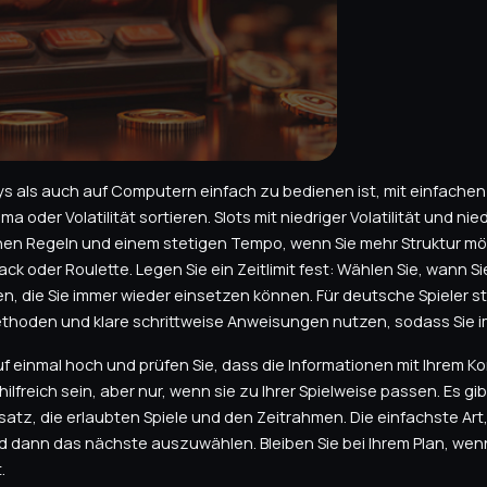
 als auch auf Computern einfach zu bedienen ist, mit einfachen M
oder Volatilität sortieren. Slots mit niedriger Volatilität und ni
chen Regeln und einem stetigen Tempo, wenn Sie mehr Struktur m
k oder Roulette. Legen Sie ein Zeitlimit fest: Wählen Sie, wann Si
, die Sie immer wieder einsetzen können. Für deutsche Spieler ste
ethoden und klare schrittweise Anweisungen nutzen, sodass Sie im
f einmal hoch und prüfen Sie, dass die Informationen mit Ihrem K
freich sein, aber nur, wenn sie zu Ihrer Spielweise passen. Es gibt
tz, die erlaubten Spiele und den Zeitrahmen. Die einfachste Ar
dann das nächste auszuwählen. Bleiben Sie bei Ihrem Plan, wenn 
.